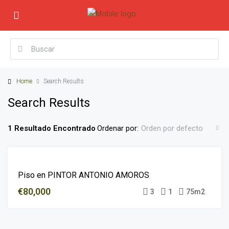
Home
Search Results
Search Results
1 Resultado Encontrado
Ordenar por:
Orden por defecto
EN
Piso en PINTOR ANTONIO AMOROS
VENTA
€80,000
3
1
75m2